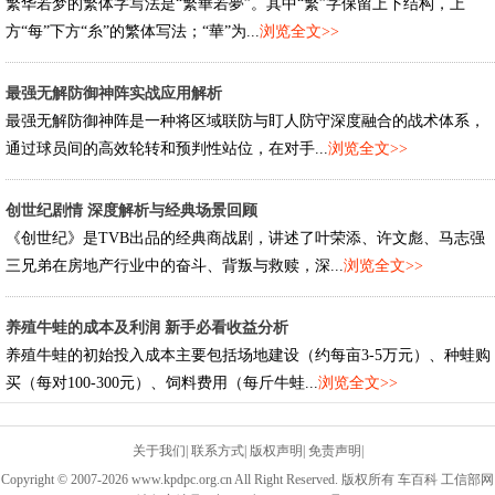
繁华若梦的繁体字写法是“繁華若夢”。其中“繁”字保留上下结构，上
方“每”下方“糸”的繁体写法；“華”为...
浏览全文>>
最强无解防御神阵实战应用解析
最强无解防御神阵是一种将区域联防与盯人防守深度融合的战术体系，
通过球员间的高效轮转和预判性站位，在对手...
浏览全文>>
创世纪剧情 深度解析与经典场景回顾
《创世纪》是TVB出品的经典商战剧，讲述了叶荣添、许文彪、马志强
三兄弟在房地产行业中的奋斗、背叛与救赎，深...
浏览全文>>
养殖牛蛙的成本及利润 新手必看收益分析
养殖牛蛙的初始投入成本主要包括场地建设（约每亩3-5万元）、种蛙购
买（每对100-300元）、饲料费用（每斤牛蛙...
浏览全文>>
关于我们
|
联系方式
|
版权声明
|
免责声明
|
Copyright © 2007-2026 www.kpdpc.org.cn All Right Reserved. 版权所有 车百科 工信部网