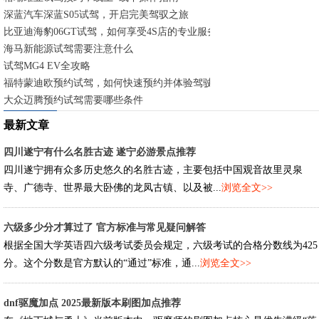
深蓝汽车深蓝S05试驾，开启完美驾驭之旅
比亚迪海豹06GT试驾，如何享受4S店的专业服务？
海马新能源试驾需要注意什么
试驾MG4 EV全攻略
福特蒙迪欧预约试驾，如何快速预约并体验驾驶乐趣？
大众迈腾预约试驾需要哪些条件
最新文章
四川遂宁有什么名胜古迹 遂宁必游景点推荐
四川遂宁拥有众多历史悠久的名胜古迹，主要包括中国观音故里灵泉
寺、广德寺、世界最大卧佛的龙凤古镇、以及被...
浏览全文>>
六级多少分才算过了 官方标准与常见疑问解答
根据全国大学英语四六级考试委员会规定，六级考试的合格分数线为425
分。这个分数是官方默认的“通过”标准，通...
浏览全文>>
dnf驱魔加点 2025最新版本刷图加点推荐