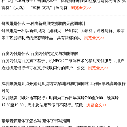
在《地下城与勇士》当前版本中，驱魔师的刷图加点核心是优先满级“落
雷符”（大鸟）、“式神·玄武”（压制符...
浏览全文>>
鲜贝露是什么 一种由新鲜贝类提取的天然调味汁
鲜贝露是一种以新鲜贝类（如扇贝、蛤蜊等）为原料，通过酶解、浓缩
等工艺提取制成的液态调味品，具有浓郁的贝...
浏览全文>>
百度闪付是什么 百度闪付的定义与功能详解
百度闪付是百度旗下基于手机NFC和二维码技术的移动支付服务，用户
通过绑定银行卡可在支持银联闪付的商户、公交...
浏览全文>>
深圳限牌是几点开始到几点结束深圳限牌时间简述 工作日早晚高峰限行
时间
深圳限牌（即外地车限行）时间为工作日早高峰7:00至9:00，晚高峰
17:30至19:30，周末及法定节假日不限行。该政...
浏览全文>>
繁华若梦繁体字怎么写 繁体字书写指南